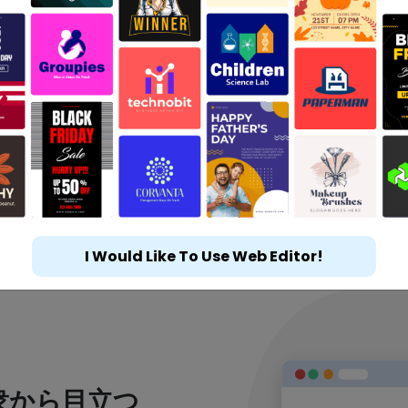
I Would Like To Use Web Editor!
衆から目立つ