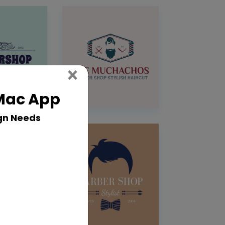
Close
×
 Mac App
gn Needs