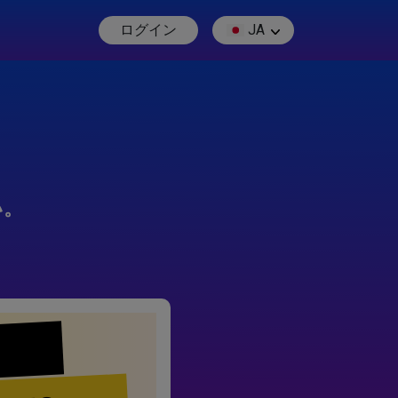
ログイン
JA
い。