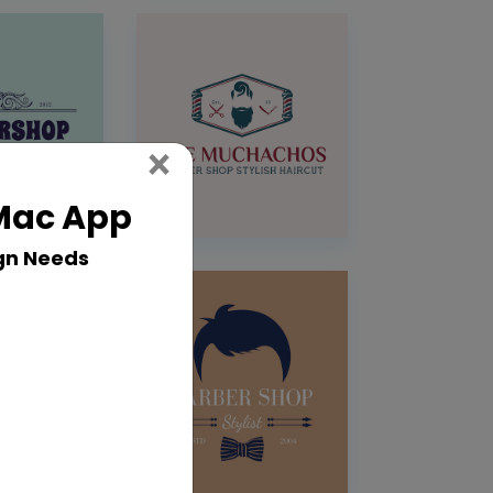
Close
×
 Mac App
gn Needs