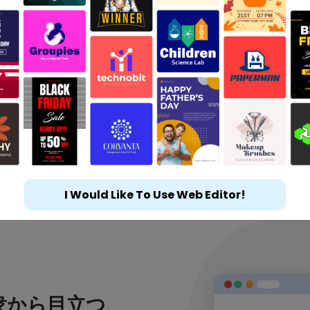
I Would Like To Use Web Editor!
衆から目立つ