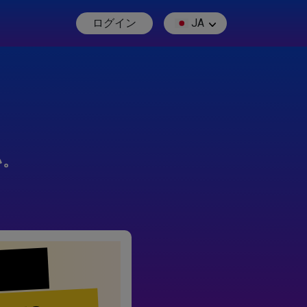
ログイン
JA
い。