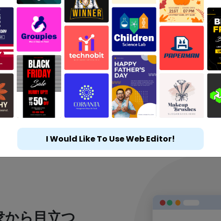
I Would Like To Use Web Editor!
衆から目立つ