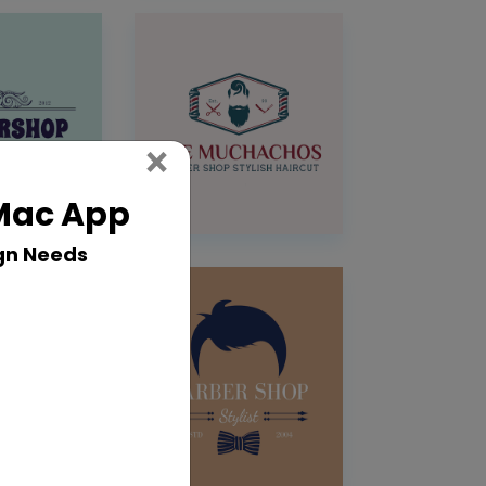
Close
×
 Mac App
gn Needs