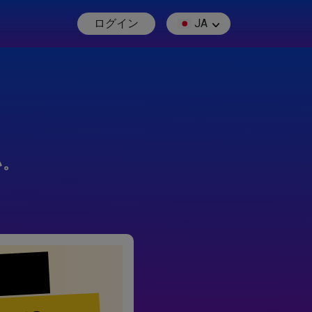
ログイン
JA
い。