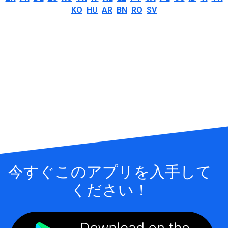
KO
HU
AR
BN
RO
SV
今すぐこのアプリを入手して
ください！