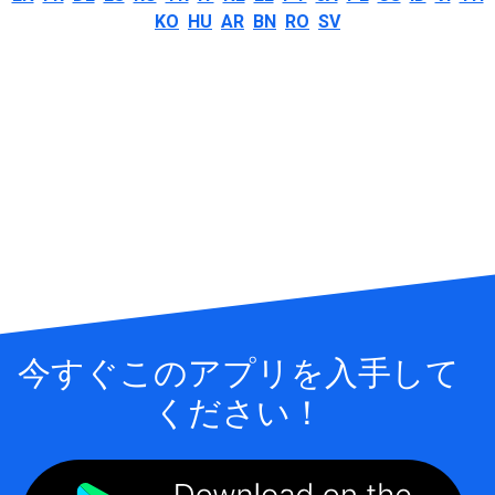
KO
HU
AR
BN
RO
SV
今すぐこのアプリを入手して
ください！