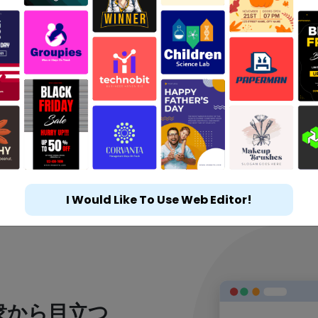
I Would Like To Use Web Editor!
衆から目立つ