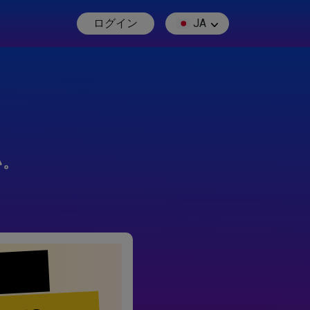
ログイン
JA
い。