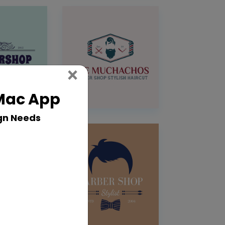
Close
×
 Mac App
gn Needs