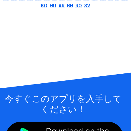
KO
HU
AR
BN
RO
SV
今すぐこのアプリを入手して
ください！