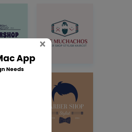
Close
×
 Mac App
gn Needs