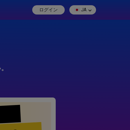
ログイン
JA
い。