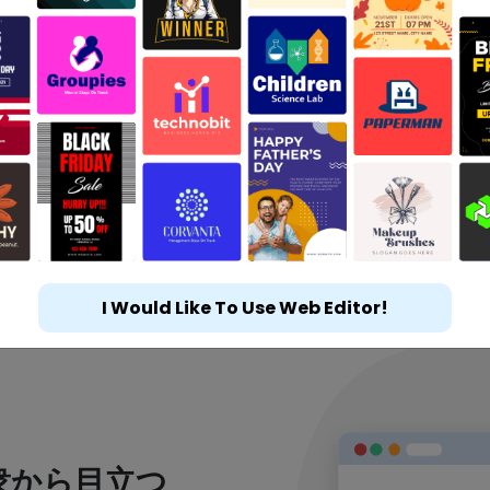
I Would Like To Use Web Editor!
衆から目立つ