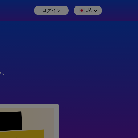
ログイン
JA
い。