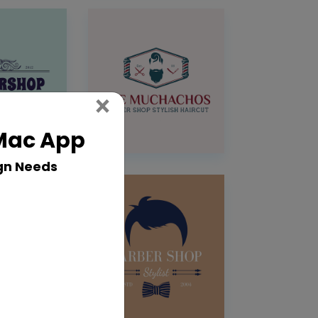
Close
×
 Mac App
gn Needs