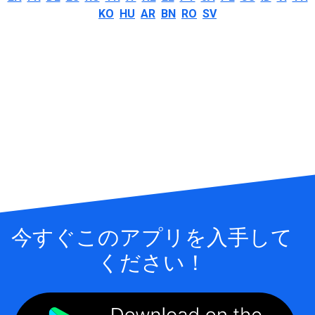
KO
HU
AR
BN
RO
SV
今すぐこのアプリを入手して
ください！