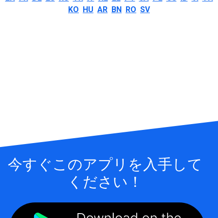
KO
HU
AR
BN
RO
SV
今すぐこのアプリを入手して
ください！