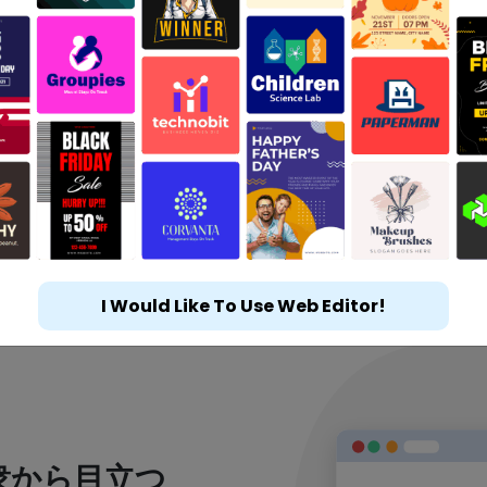
I Would Like To Use Web Editor!
衆から目立つ