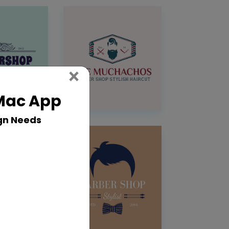
Close
×
 Mac App
gn Needs