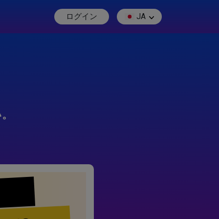
ログイン
JA
い。