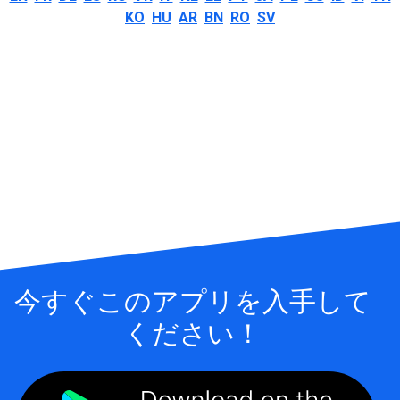
KO
HU
AR
BN
RO
SV
今すぐこのアプリを入手して
ください！