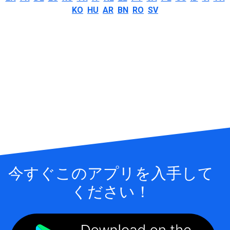
KO
HU
AR
BN
RO
SV
今すぐこのアプリを入手して
ください！