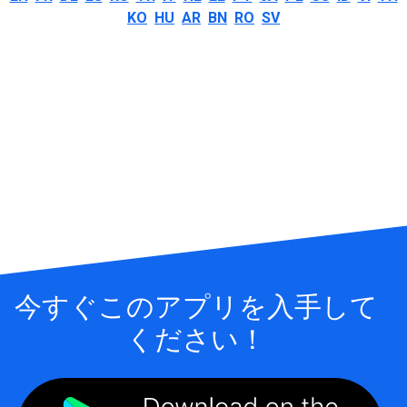
KO
HU
AR
BN
RO
SV
今すぐこのアプリを入手して
ください！