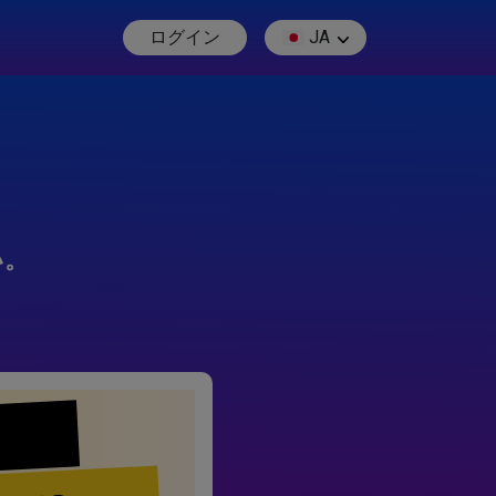
ログイン
JA
い。