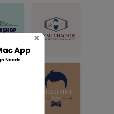
Close
×
 Mac App
gn Needs