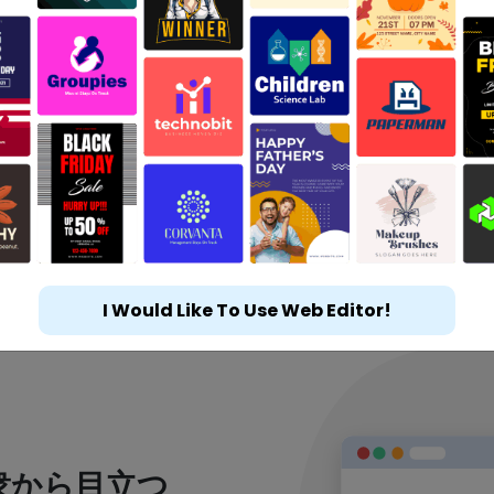
I Would Like To Use Web Editor!
衆から目立つ