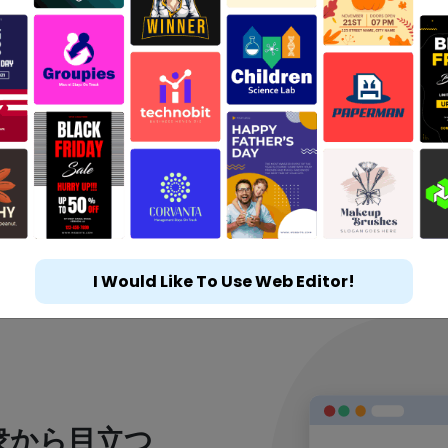
I Would Like To Use Web Editor!
衆から目立つ