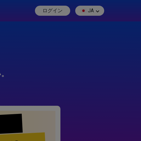
ログイン
JA
い。