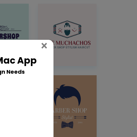
Close
×
 Mac App
gn Needs