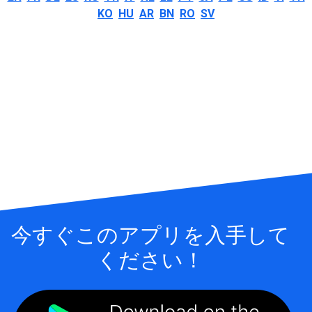
KO
HU
AR
BN
RO
SV
今すぐこのアプリを入手して
ください！