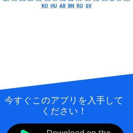
KO
HU
AR
BN
RO
SV
今すぐこのアプリを入手して
ください！