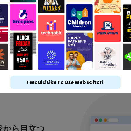
I Would Like To Use Web Editor!
衆から目立つ