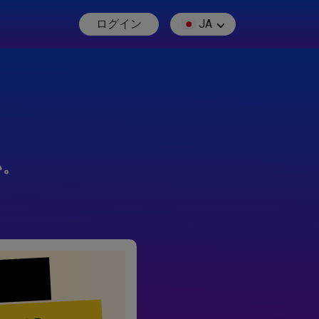
ログイン
JA
い。