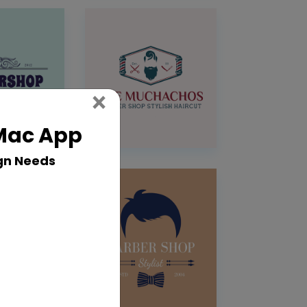
Close
×
 Mac App
gn Needs