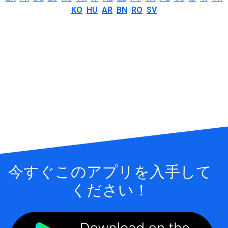
KO
HU
AR
BN
RO
SV
今すぐこのアプリを入手して
ください！