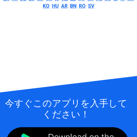
KO
HU
AR
BN
RO
SV
今すぐこのアプリを入手して
ください！