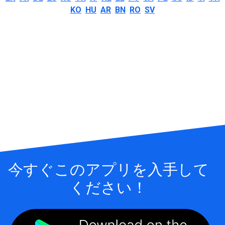
KO
HU
AR
BN
RO
SV
今すぐこのアプリを入手して
ください！