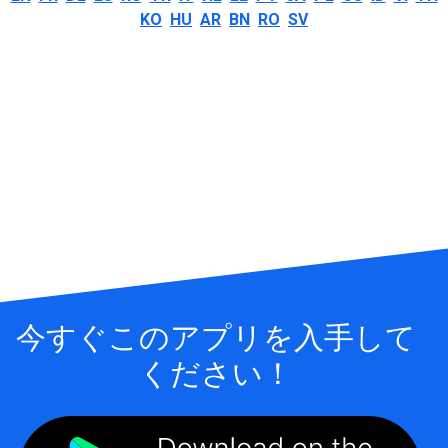
KO
HU
AR
BN
RO
SV
今すぐこのアプリを入手して
ください！