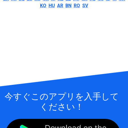
KO
HU
AR
BN
RO
SV
今すぐこのアプリを入手して
ください！