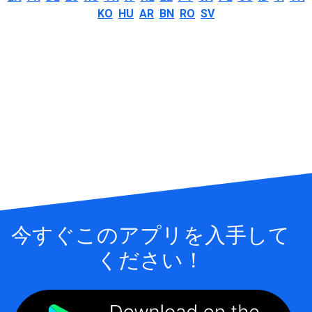
KO
HU
AR
BN
RO
SV
今すぐこのアプリを入手して
ください！