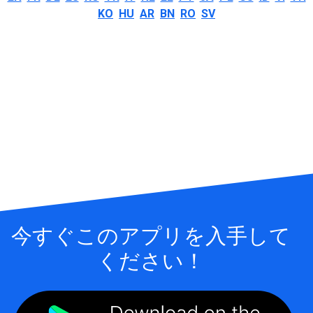
KO
HU
AR
BN
RO
SV
今すぐこのアプリを入手して
ください！