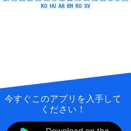
KO
HU
AR
BN
RO
SV
今すぐこのアプリを入手して
ください！