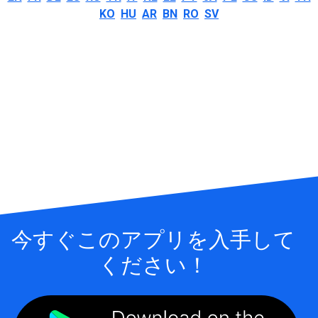
KO
HU
AR
BN
RO
SV
今すぐこのアプリを入手して
ください！