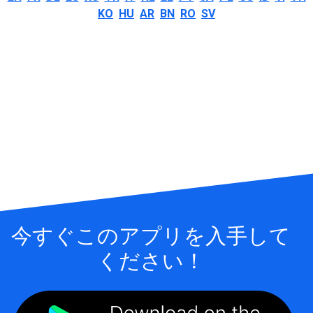
KO
HU
AR
BN
RO
SV
今すぐこのアプリを入手して
ください！