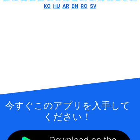
KO
HU
AR
BN
RO
SV
今すぐこのアプリを入手して
ください！