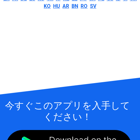
KO
HU
AR
BN
RO
SV
今すぐこのアプリを入手して
ください！