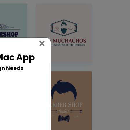
Close
×
 Mac App
gn Needs