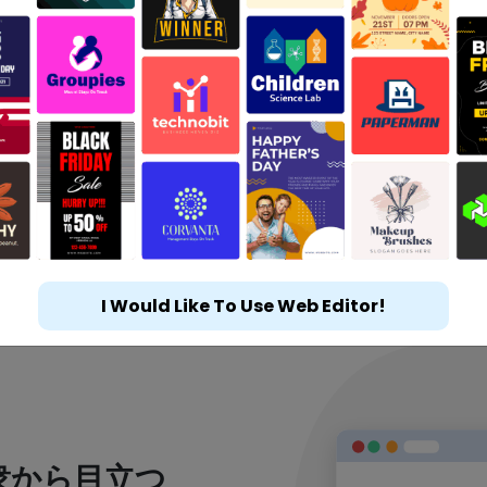
I Would Like To Use Web Editor!
衆から目立つ