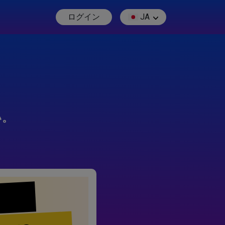
ログイン
JA
い。