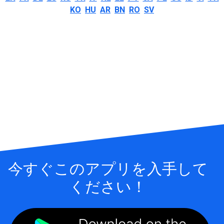
KO
HU
AR
BN
RO
SV
今すぐこのアプリを入手して
ください！