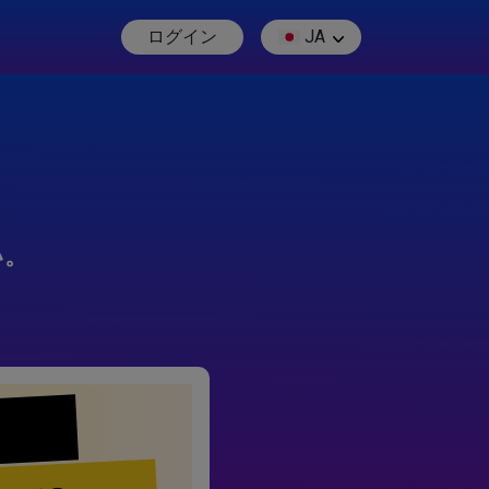
ログイン
JA
い。