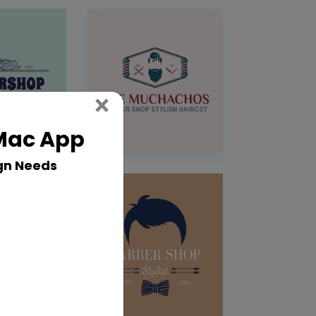
Close
×
 Mac App
gn Needs