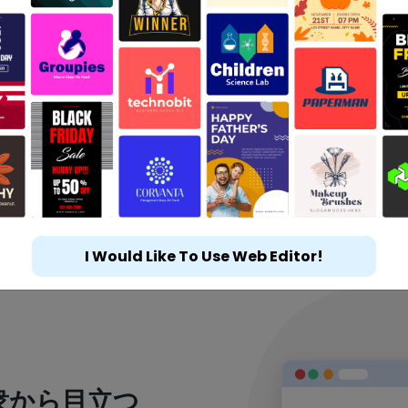
I Would Like To Use Web Editor!
衆から目立つ