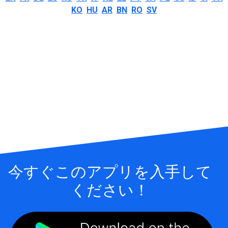
KO
HU
AR
BN
RO
SV
今すぐこのアプリを入手して
ください！