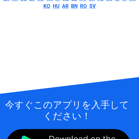
KO
HU
AR
BN
RO
SV
今すぐこのアプリを入手して
ください！