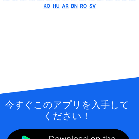
KO
HU
AR
BN
RO
SV
今すぐこのアプリを入手して
ください！