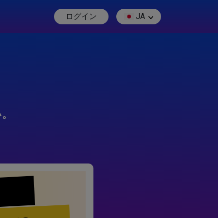
ログイン
JA
い。