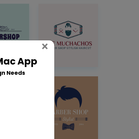
Close
×
 Mac App
gn Needs