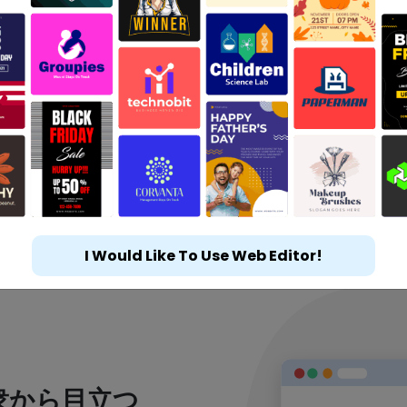
I Would Like To Use Web Editor!
衆から目立つ