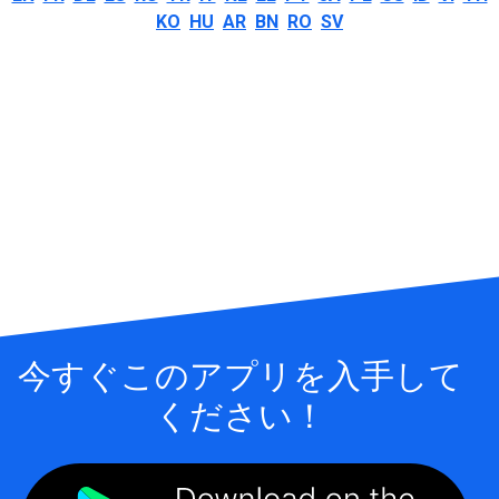
KO
HU
AR
BN
RO
SV
今すぐこのアプリを入手して
ください！