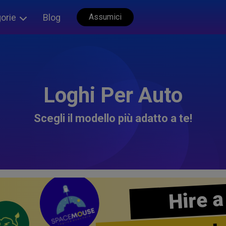
orie
Blog
Assumici
Loghi Per Auto
Scegli il modello più adatto a te!
Hire a