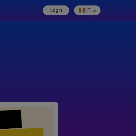
Login
IT