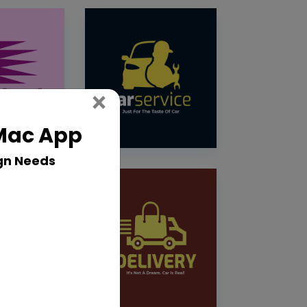
Close
×
 Mac App
gn Needs