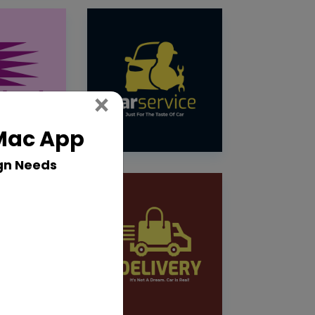
Close
×
 Mac App
gn Needs