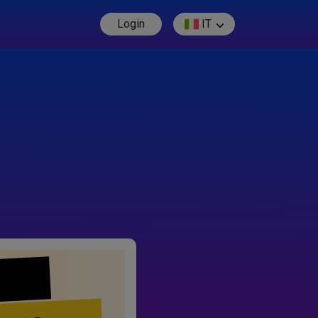
Login
IT