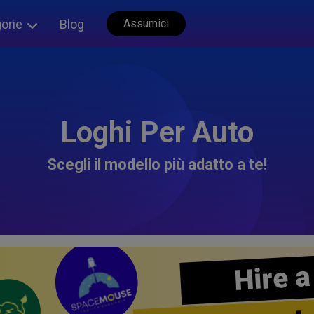
orie
Blog
Assumici
Loghi Per Auto
Scegli il modello più adatto a te!
Hire a