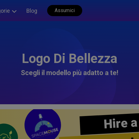
orie
Blog
Assumici
Logo Di Bellezza
Scegli il modello più adatto a te!
Hire a