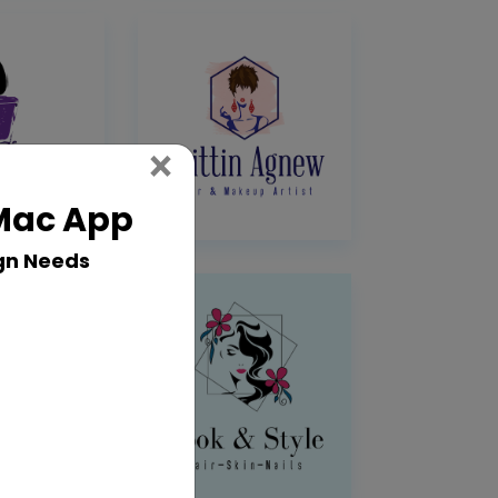
Close
×
 Mac App
gn Needs