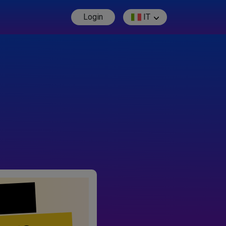
Login
IT