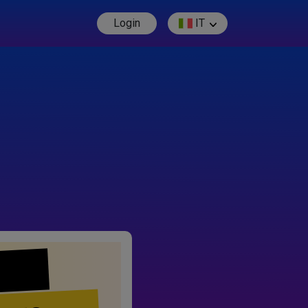
Login
IT