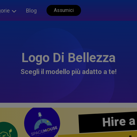
orie
Blog
Assumici
Logo Di Bellezza
Scegli il modello più adatto a te!
Hire a