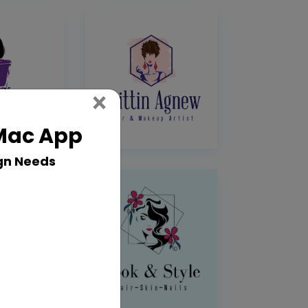
Close
×
 Mac App
gn Needs