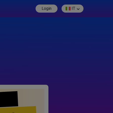
Login
IT