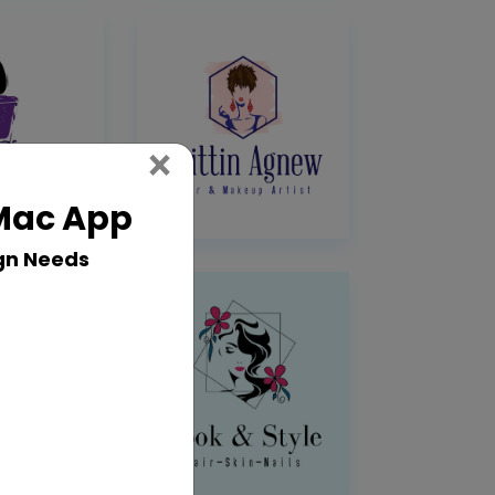
Close
×
 Mac App
gn Needs