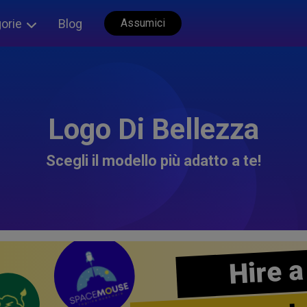
orie
Blog
Assumici
Logo Di Bellezza
Scegli il modello più adatto a te!
Hire a