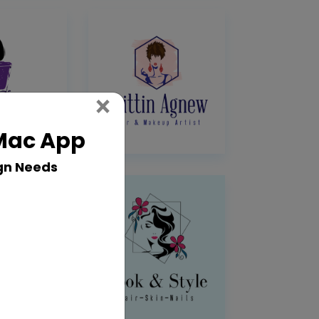
Close
×
 Mac App
gn Needs