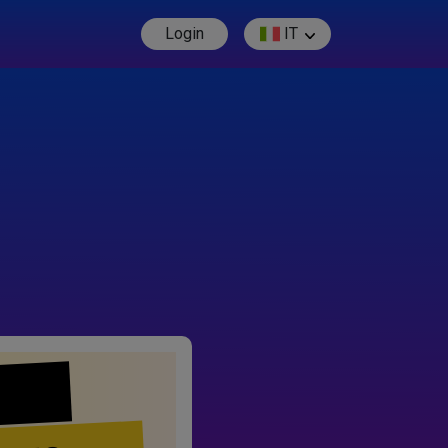
Login
IT