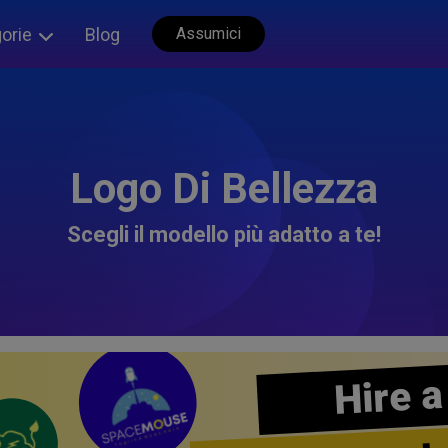
orie
Blog
Assumici
Logo Di Bellezza
Scegli il modello più adatto a te!
Hire a