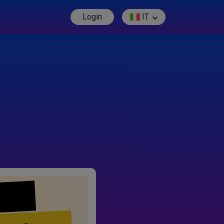
Login
IT