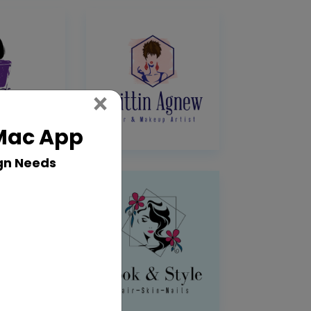
Close
×
 Mac App
gn Needs