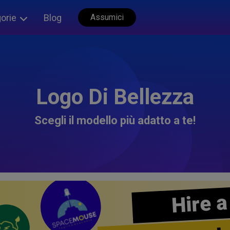
orie
Blog
Assumici
Logo Di Bellezza
Scegli il modello più adatto a te!
Hire a