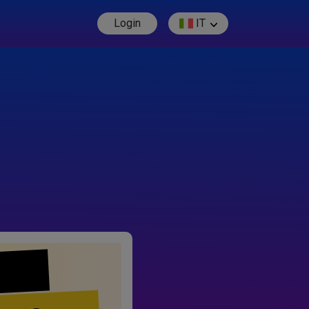
Login
IT