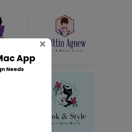
Close
×
 Mac App
gn Needs