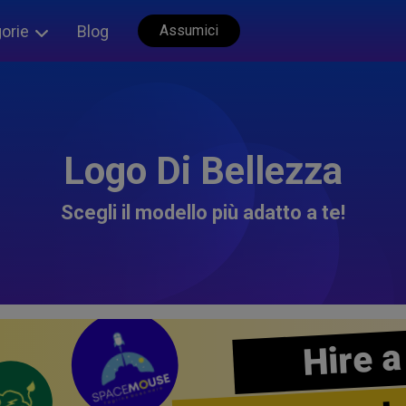
orie
Blog
Assumici
Logo Di Bellezza
Scegli il modello più adatto a te!
Hire a