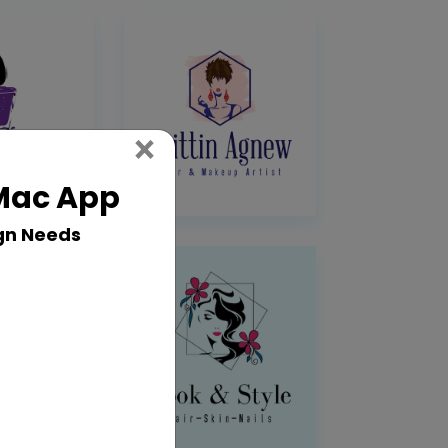
Close
×
 Mac App
gn Needs