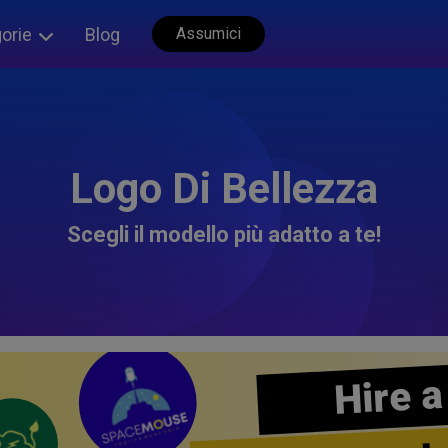
orie
Blog
Assumici
Logo Di Bellezza
Scegli il modello più adatto a te!
Hire a