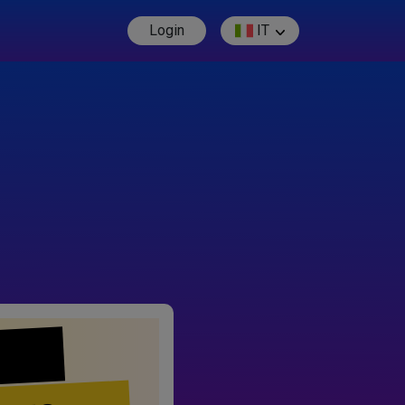
Login
IT