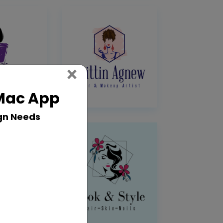
Close
×
 Mac App
gn Needs