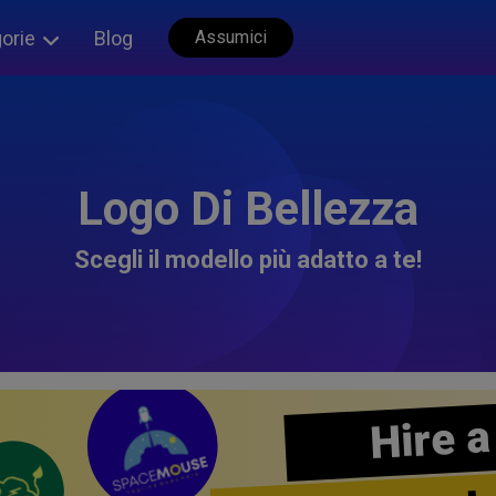
orie
Blog
Assumici
Logo Di Bellezza
Scegli il modello più adatto a te!
Hire a