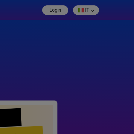
Login
IT